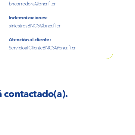
bncorredora@bncr.fi.cr
Indemnizaciones:
siniestrosBNCS@bncr.fi.cr
Atención al cliente:
ServicioalClienteBNCS@bncr.fi.cr
á contactado(a).