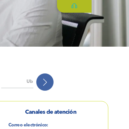
Ubicación
Contraloría de s
Canales de atención
Correo electrónico: