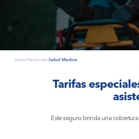
Inicio
›
Personas
›
Salud Medica
Tarifas especial
asist
Este seguro brinda una cobertura 