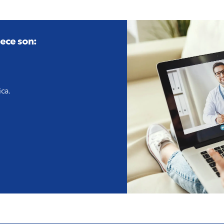
rece son:
ica.