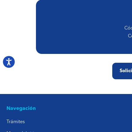
Cód
Co
Solic
Navegación
Trámites