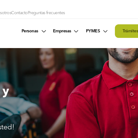
sotros
Contacto
Preguntas frecuentes
Personas
Empresas
PYMES
Trámite
 y
sted!